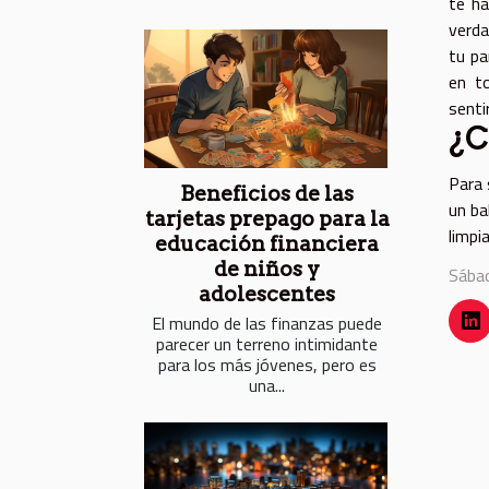
te ha
verda
tu pa
en t
senti
¿C
Para 
Beneficios de las
un ba
tarjetas prepago para la
limpi
educación financiera
de niños y
Sába
adolescentes
El mundo de las finanzas puede
parecer un terreno intimidante
para los más jóvenes, pero es
una...