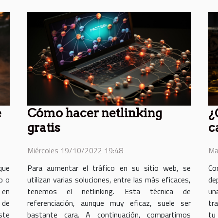
e
Cómo hacer netlinking
¿
gratis
c
Miércoles 19/10/2022 19:48
Ma
que
Para aumentar el tráfico en su sitio web, se
Co
to o
utilizan varias soluciones, entre las más eficaces,
de
 en
tenemos el netlinking. Esta técnica de
un
 de
referenciación, aunque muy eficaz, suele ser
tr
ste
bastante cara. A continuación, compartimos
tu