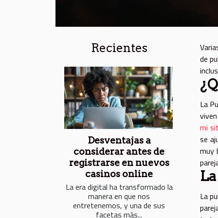
Recientes
Varia
de pu
inclu
¿Q
La Pu
viven
mi si
se aj
Desventajas a
muy b
considerar antes de
parej
registrarse en nuevos
La
casinos online
La era digital ha transformado la
manera en que nos
La pu
entretenemos, y una de sus
parej
facetas más...