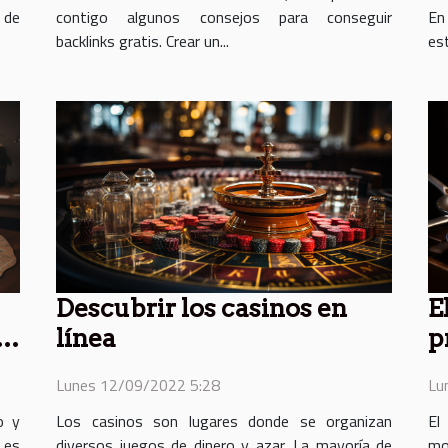
 de
contigo algunos consejos para conseguir
En
backlinks gratis. Crear un...
est
Descubrir los casinos en
E
r
línea
p
es
Lunes 12/09/2022 5:28
Lu
o y
Los casinos son lugares donde se organizan
El
 es
diversos juegos de dinero y azar. La mayoría de
mo