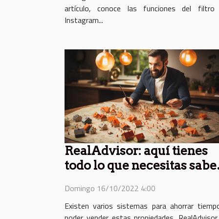
artículo, conoce las funciones del filtro
Instagram...
RealAdvisor: aquí tienes
todo lo que necesitas sabe
sobre la venta de inmuebl
Domingo 16/10/2022 4:00
a través de este sitio
Existen varios sistemas para ahorrar tiemp
poder vender estas propiedades. RealAdvisor