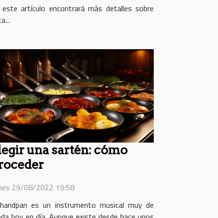
 este artículo encontrará más detalles sobre
a...
legir una sartén: cómo
roceder
nes 29/08/2022 19:58
 handpan es un instrumento musical muy de
da hoy en día. Aunque existe desde hace unos