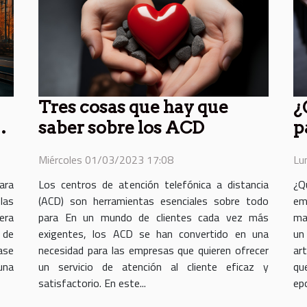
Tres cosas que hay que
¿
l
saber sobre los ACD
p
e
Miércoles 01/03/2023 17:08
Lu
ara
Los centros de atención telefónica a distancia
¿Q
las
(ACD) son herramientas esenciales sobre todo
em
era
para En un mundo de clientes cada vez más
ma
 de
exigentes, los ACD se han convertido en una
un
ase
necesidad para las empresas que quieren ofrecer
ar
una
un servicio de atención al cliente eficaz y
qu
satisfactorio. En este...
epo