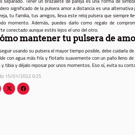
s separado. Tener un brazalete de pareja es una forma de simboli
dero significado de la pulsera amor a distancia es una alternativa
reja, tu familia, tus amigos, lleva este reloj pulsera que siempre ll
odo momento. Además, puedes darlo como regalo de compromis
rte conectado aunque estés lejos el uno del otro.
ómo mantener tu pulsera de amor
seguir usando su pulsera el mayor tiempo posible, debe cuidarla de
lde con agua más fría y flotarlo suavemente con un paño lleno de
a y tibia y déjalo reposar por unos momentos. Eso sí, evita su conta
do 15/01/2022 0:25