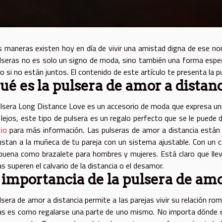
s maneras existen hoy en día de vivir una amistad digna de ese nomb
lseras no es solo un signo de moda, sino también una forma espec
so si no están juntos. El contenido de este artículo te presenta la p
ué es la pulsera de amor a distanc
lsera Long Distance Love es un accesorio de moda que expresa uni
 lejos, este tipo de pulsera es un regalo perfecto que se le puede
tio
para más información. Las pulseras de amor a distancia están 
ustan a la muñeca de tu pareja con un sistema ajustable. Con un col
uena como brazalete para hombres y mujeres. Está claro que llev
as superen el calvario de la distancia o el desamor.
 importancia de la pulsera de amo
lsera de amor a distancia permite a las parejas vivir su relación rom
as es como regalarse una parte de uno mismo. No importa dónde es